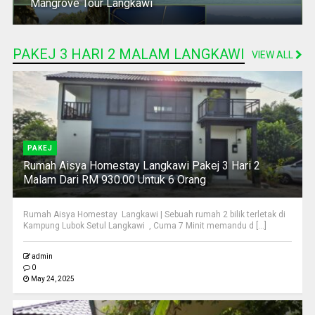
Mangrove Tour Langkawi
PAKEJ 3 HARI 2 MALAM LANGKAWI
VIEW ALL
PAKEJ
Rumah Aisya Homestay Langkawi Pakej 3 Hari 2
Malam Dari RM 930.00 Untuk 6 Orang
Rumah Aisya Homestay Langkawi | Sebuah rumah 2 bilik terletak di
Kampung Lubok Setul Langkawi , Cuma 7 Minit memandu d [...]
admin
0
May 24, 2025