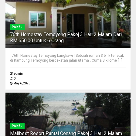
PAKEJ
76th Homestay Temoyong Pakej 3 Hari 2 Malam Dari
RM 650.00 Untuk 6 Orang
76th Homestay Temoyong Langkawi | Sebuah rumah 3 bilik terletak
di Kampung Temoyong berdekatan jalan utama , Cuma 3 kilome [...]
admin
0
May 6, 2025
PAKEJ
Malibest Resort Pantai Cenang Pakej 3 Hari 2 Malam