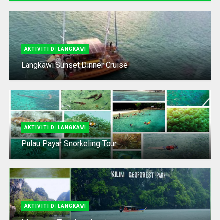
AKTIVITI DI LANGKAWI
Langkawi Sunset Dinner Cruise
AKTIVITI DI LANGKAWI
Pulau Payar Snorkeling Tour
AKTIVITI DI LANGKAWI